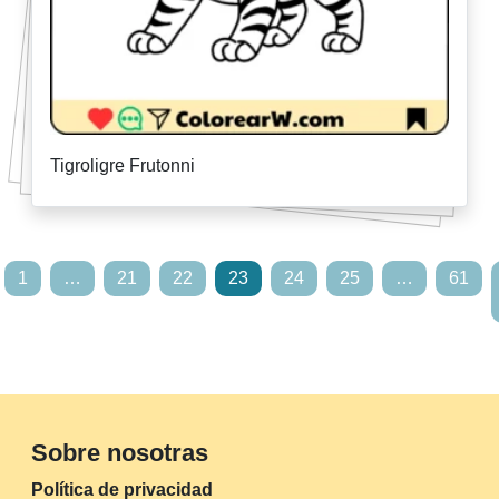
Tigroligre Frutonni
1
…
21
22
23
24
25
…
61
Sobre nosotras
Política de privacidad