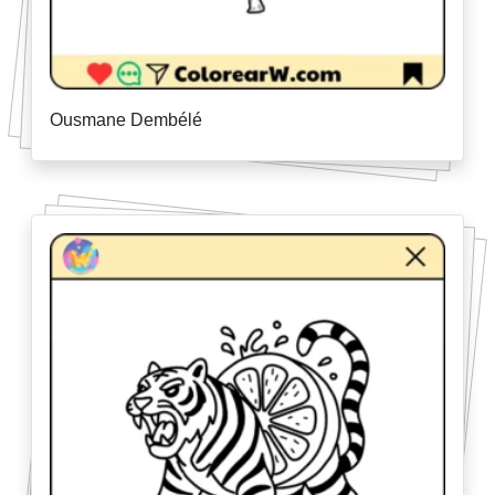
Ousmane Dembélé