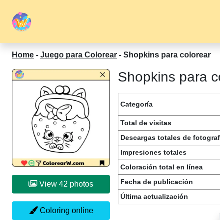
Home
-
Juego para Colorear
-
Shopkins para colorear
Shopkins para co
Categoría
Total de visitas
Descargas totales de fotograf
Impresiones totales
Coloración total en línea
Fecha de publicación
View 42 photos
Última actualización
Coloring online