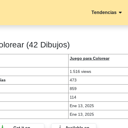
Tendencias
lorear (42 Dibujos)
Juego para Colorear
1.516 views
ías
473
859
114
Ene 13, 2025
Ene 13, 2025
Get it on
Available on