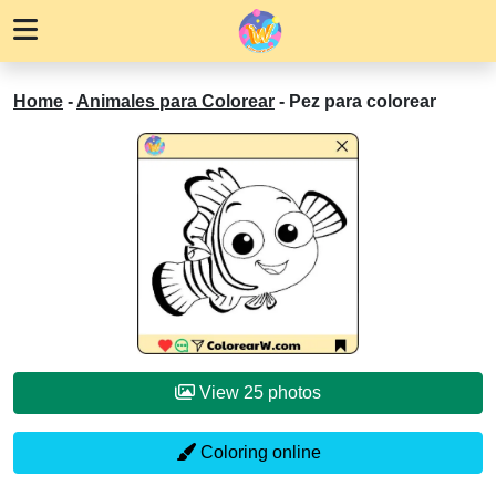
Home
-
Animales para Colorear
-
Pez para colorear
View 25 photos
Coloring online