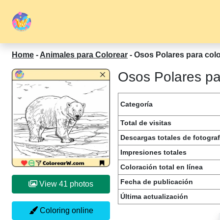
Home
-
Animales para Colorear
-
Osos Polares para col
Osos Polares par
Categoría
Total de visitas
Descargas totales de fotograf
Impresiones totales
Coloración total en línea
Fecha de publicación
View 41 photos
Última actualización
Coloring online