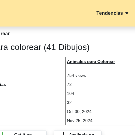
Tendencias
orear
a colorear (41 Dibujos)
Animales para Colorear
754 views
ías
72
104
32
Oct 30, 2024
Nov 25, 2024
Get it on
Available on