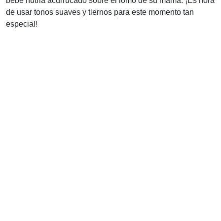
bebé nutria acurrucado sobre el lomo de su mamá. ¡Es hora
de usar tonos suaves y tiernos para este momento tan
especial!