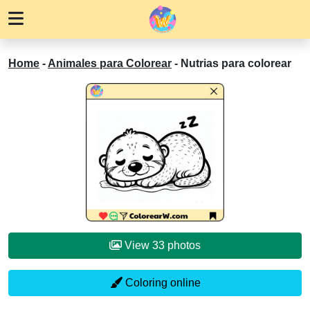
Home
-
Animales para Colorear
-
Nutrias para colorear
View 33 photos
Coloring online