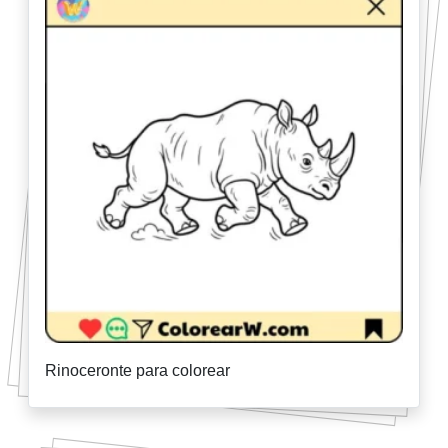
Rinoceronte para colorear