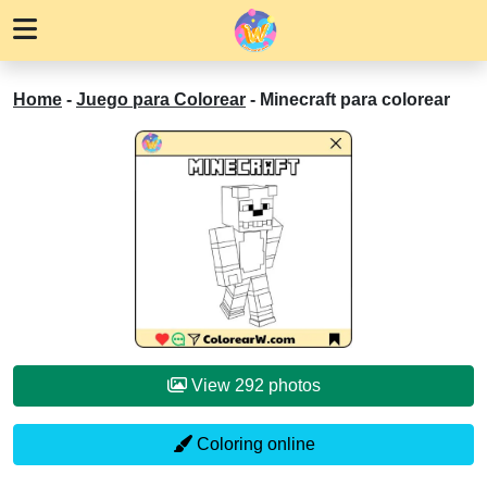
Home
-
Juego para Colorear
-
Minecraft para colorear
View 292 photos
Coloring online