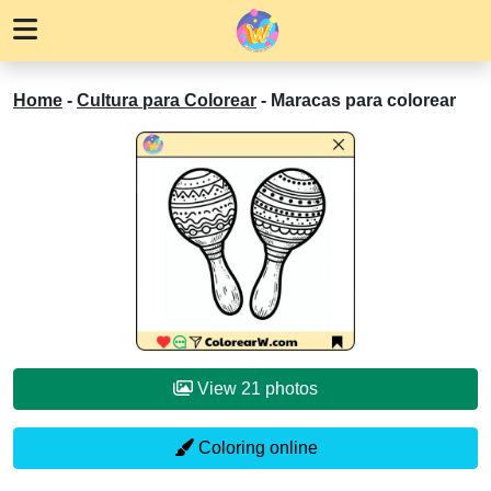
Home
-
Cultura para Colorear
-
Maracas para colorear
View 21 photos
Coloring online