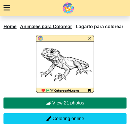
Home
-
Animales para Colorear
-
Lagarto para colorear
View 21 photos
Coloring online