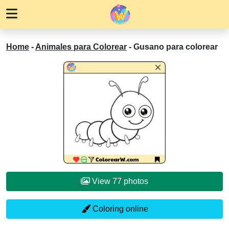
Home
-
Animales para Colorear
-
Gusano para colorear
View 77 photos
Coloring online