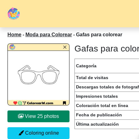
Home
-
Moda para Colorear
-
Gafas para colorear
Gafas para color
Categoría
Total de visitas
Descargas totales de fotograf
Impresiones totales
Coloración total en línea
Fecha de publicación
View 25 photos
Última actualización
Coloring online