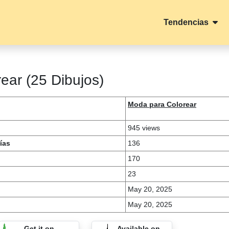
Tendencias
ear (25 Dibujos)
Moda para Colorear
945 views
ías
136
170
23
May 20, 2025
May 20, 2025
Get it on
Available on