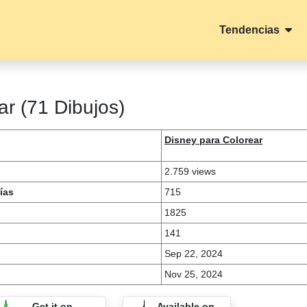
Tendencias
ar (71 Dibujos)
Disney para Colorear
2.759 views
ías
715
1825
141
Sep 22, 2024
Nov 25, 2024
Get it on
Available on