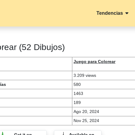
Tendencias
rear (52 Dibujos)
Juego para Colorear
3.209 views
ías
580
1463
189
Ago 20, 2024
Nov 25, 2024
Get it on
Available on