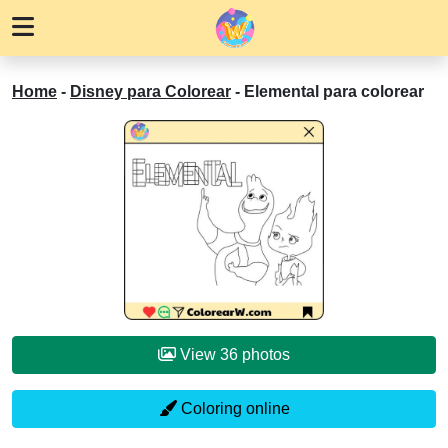
Home
-
Disney para Colorear
-
Elemental para colorear
View 36 photos
Coloring online