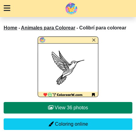
Home
-
Animales para Colorear
-
Colibrí para colorear
View 36 photos
Coloring online