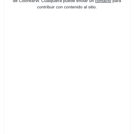
de ColorearW. Cualquiera puede enviar un
contacto
para
contribuir con contenido al sitio.