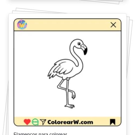
Flamencos para colorear