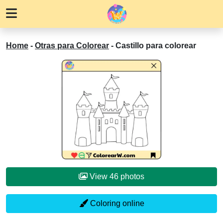
Home
-
Otras para Colorear
-
Castillo para colorear
View 46 photos
Coloring online