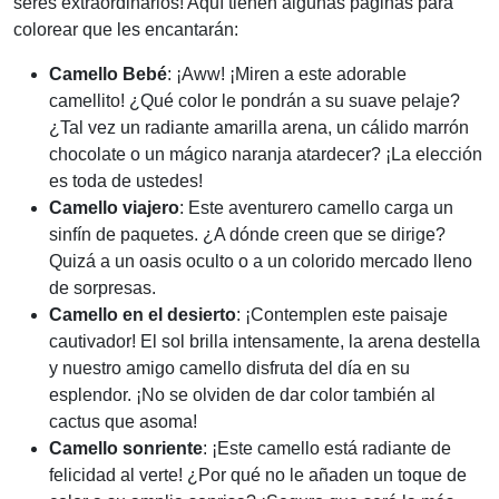
seres extraordinarios! Aquí tienen algunas páginas para
colorear que les encantarán:
Camello Bebé
: ¡Aww! ¡Miren a este adorable
camellito! ¿Qué color le pondrán a su suave pelaje?
¿Tal vez un radiante amarilla arena, un cálido marrón
chocolate o un mágico naranja atardecer? ¡La elección
es toda de ustedes!
Camello viajero
: Este aventurero camello carga un
sinfín de paquetes. ¿A dónde creen que se dirige?
Quizá a un oasis oculto o a un colorido mercado lleno
de sorpresas.
Camello en el desierto
: ¡Contemplen este paisaje
cautivador! El sol brilla intensamente, la arena destella
y nuestro amigo camello disfruta del día en su
esplendor. ¡No se olviden de dar color también al
cactus que asoma!
Camello sonriente
: ¡Este camello está radiante de
felicidad al verte! ¿Por qué no le añaden un toque de