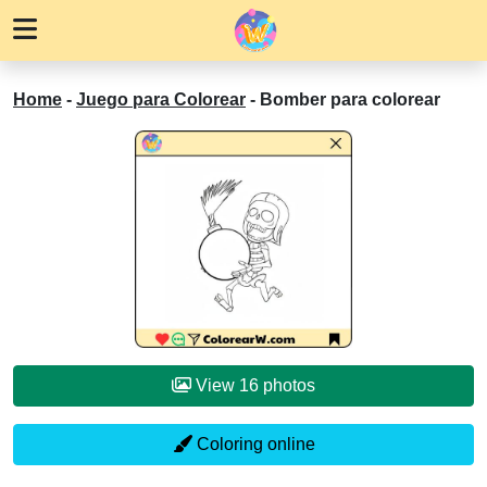
Home
-
Juego para Colorear
-
Bomber para colorear
View 16 photos
Coloring online