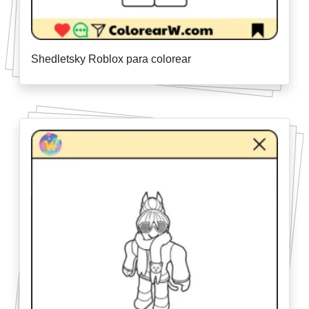
Shedletsky Roblox para colorear