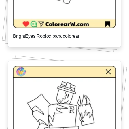
BrightEyes Roblox para colorear