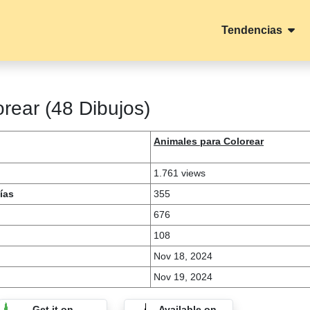
Tendencias
rear (48 Dibujos)
Animales para Colorear
1.761 views
ías
355
676
108
Nov 18, 2024
Nov 19, 2024
Get it on
Available on