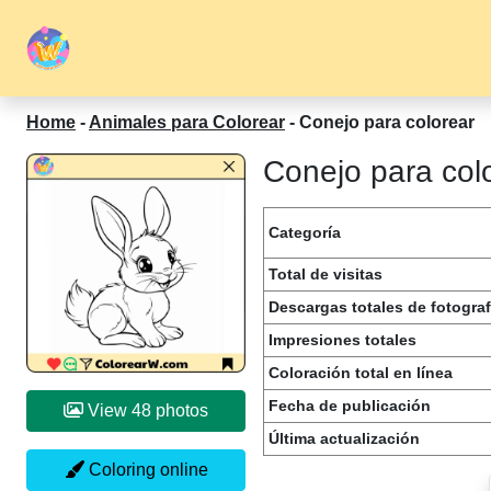
Home
-
Animales para Colorear
-
Conejo para colorear
Conejo para colo
Categoría
Total de visitas
Descargas totales de fotograf
Impresiones totales
Coloración total en línea
Fecha de publicación
View 48 photos
Última actualización
Coloring online