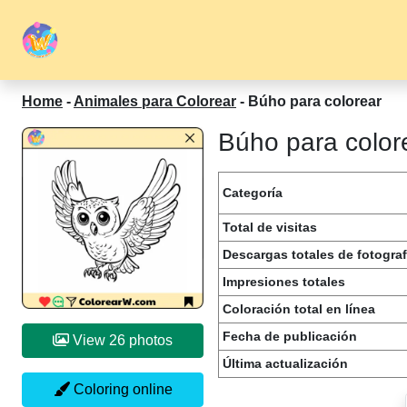
Home
-
Animales para Colorear
-
Búho para colorear
Búho para colore
Categoría
Total de visitas
Descargas totales de fotograf
Impresiones totales
Coloración total en línea
Fecha de publicación
View 26 photos
Última actualización
Coloring online