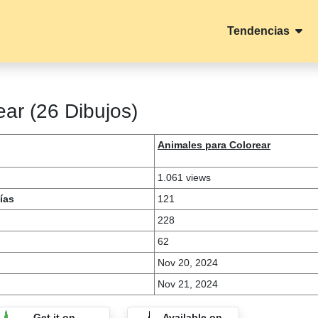
Tendencias
ar (26 Dibujos)
Animales para Colorear
1.061 views
ías
121
228
62
Nov 20, 2024
Nov 21, 2024
Get it on
Available on