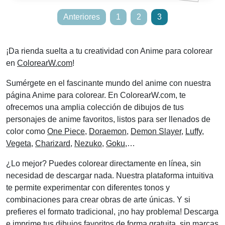
Paginación
Anteriores
1
2
3
de
entradas
¡Da rienda suelta a tu creatividad con Anime para colorear
en
ColorearW.com
!
Sumérgete en el fascinante mundo del anime con nuestra
página Anime para colorear. En ColorearW.com, te
ofrecemos una amplia colección de dibujos de tus
personajes de anime favoritos, listos para ser llenados de
color como
One Piece
,
Doraemon
,
Demon Slayer
,
Luffy
,
Vegeta
,
Charizard
,
Nezuko
,
Goku
,…
¿Lo mejor? Puedes colorear directamente en línea, sin
necesidad de descargar nada. Nuestra plataforma intuitiva
te permite experimentar con diferentes tonos y
combinaciones para crear obras de arte únicas. Y si
prefieres el formato tradicional, ¡no hay problema! Descarga
e imprime tus dibujos favoritos de forma gratuita, sin marcas