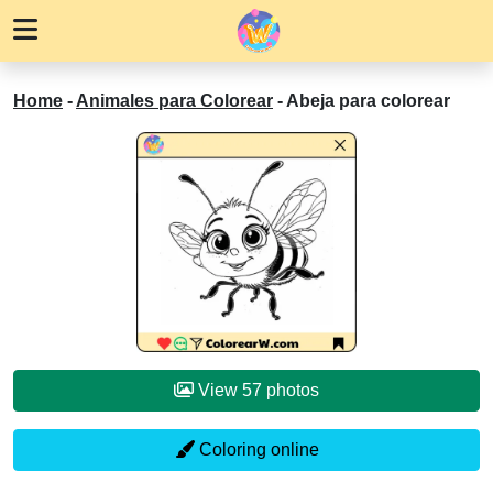
Home
-
Animales para Colorear
-
Abeja para colorear
View 57 photos
Coloring online