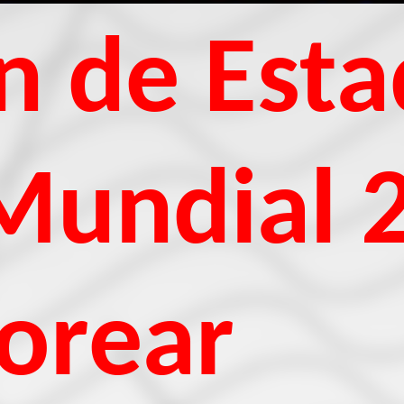
n de Est
Mundial 
orear