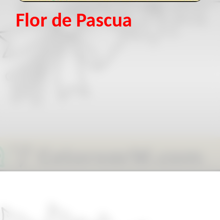
Flor de Pascua