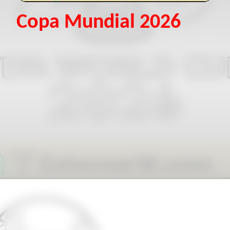
Copa Mundial 2026