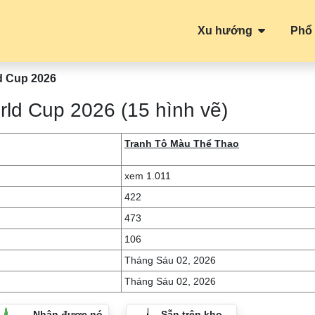
Xu hướng
Phổ 
d Cup 2026
rld Cup 2026 (15 hình vẽ)
Tranh Tô Màu Thể Thao
xem 1.011
422
473
106
Tháng Sáu 02, 2026
Tháng Sáu 02, 2026
Nhận được nó
Sẵn trên kho