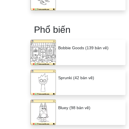
Phổ biến
Bobbie Goods (139 bản vẽ)
Sprunki (42 bản vẽ)
Bluey (98 bản vẽ)