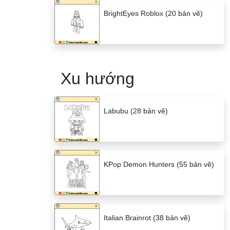
BrightEyes Roblox (20 bản vẽ)
Xu hướng
Labubu (28 bản vẽ)
KPop Demon Hunters (55 bản vẽ)
Italian Brainrot (38 bản vẽ)