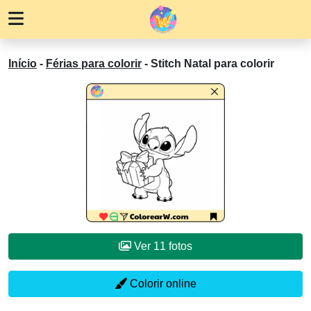
Início
-
Férias para colorir
-
Stitch Natal para colorir
Ver 11 fotos
Colorir online