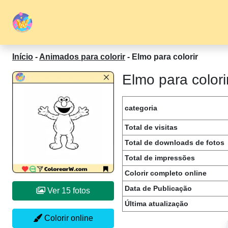
Início
-
Animados para colorir
-
Elmo para colorir
Elmo para color
categoria
Total de visitas
Total de downloads de fotos
Total de impressões
Colorir completo online
Data de Publicação
Ver 15 fotos
Última atualização
Colorir online