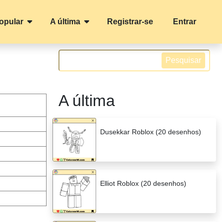
opular
A última
Registrar-se
Entrar
Pesquisar
A última
Dusekkar Roblox (20 desenhos)
Elliot Roblox (20 desenhos)