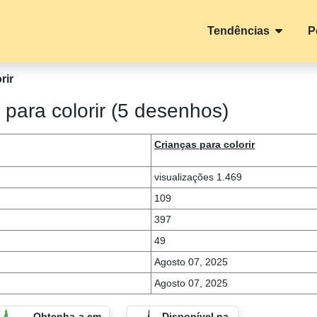
Tendências
P
rir
para colorir (5 desenhos)
Crianças para colorir
visualizações 1.469
109
397
49
Agosto 07, 2025
Agosto 07, 2025
Obtenha-a em
Disponível na