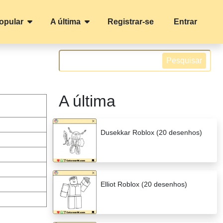
opular
A última
Registrar-se
Entrar
Pesquisar
A última
Dusekkar Roblox (20 desenhos)
Elliot Roblox (20 desenhos)