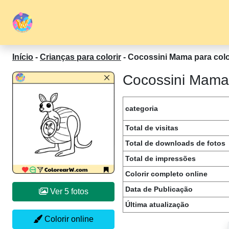
Início
-
Crianças para colorir
-
Cocossini Mama para colo
Cocossini Mama 
categoria
Total de visitas
Total de downloads de fotos
Total de impressões
Colorir completo online
Data de Publicação
Ver 5 fotos
Última atualização
Colorir online