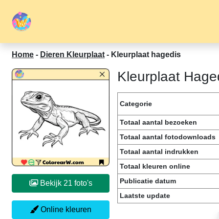
Home
-
Dieren Kleurplaat
-
Kleurplaat hagedis
Kleurplaat Hage
Categorie
Totaal aantal bezoeken
Totaal aantal fotodownloads
Totaal aantal indrukken
Totaal kleuren online
Publicatie datum
Bekijk 21 foto's
Laatste update
Online kleuren