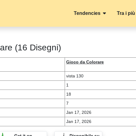
Tendencies
Tra i più
are (16 Disegni)
Gioco da Colorare
vista 130
1
18
7
Jan 17, 2026
Jan 17, 2026
Get it on
Disponibile su