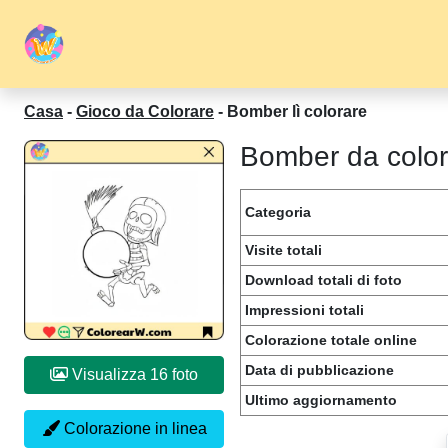
Casa
-
Gioco da Colorare
-
Bomber lì colorare
Bomber da color
Categoria
Visite totali
Download totali di foto
Impressioni totali
Colorazione totale online
Data di pubblicazione
Visualizza 16 foto
Ultimo aggiornamento
Colorazione in linea