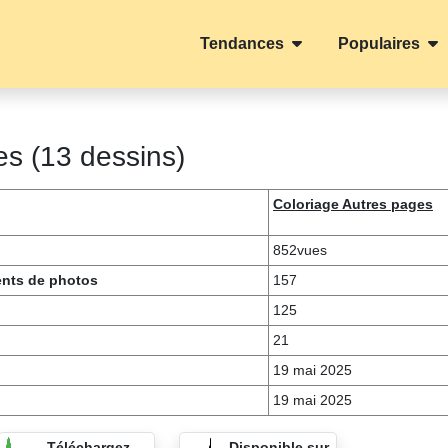
Tendances
Populaires
es (13 dessins)
Coloriage Autres pages
852vues
ents de photos
157
125
21
19 mai 2025
19 mai 2025
Téléchargez
Disponible sur