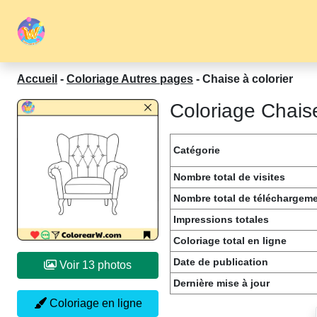
Accueil
-
Coloriage Autres pages
-
Chaise à colorier
Coloriage Chais
Catégorie
Nombre total de visites
Nombre total de téléchargem
Impressions totales
Coloriage total en ligne
Date de publication
Voir 13 photos
Dernière mise à jour
Coloriage en ligne