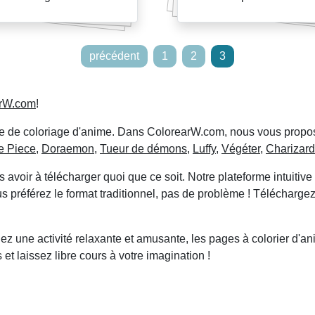
précédent
1
2
3
arW.com
!
ge de coloriage d'anime. Dans ColorearW.com, nous vous propo
e Piece
,
Doraemon
,
Tueur de démons
,
Luffy
,
Végéter
,
Charizard
 avoir à télécharger quoi que ce soit. Notre plateforme intuitiv
s préférez le format traditionnel, pas de problème ! Télécharge
z une activité relaxante et amusante, les pages à colorier d'ani
et laissez libre cours à votre imagination !