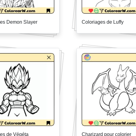
ges Demon Slayer
Coloriages de Luffy
ges de Végéta
Charizard pour colorier