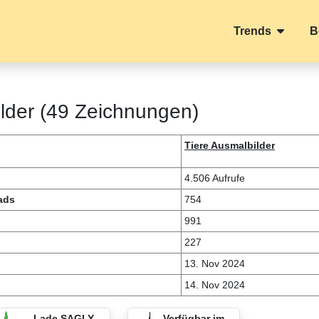
Trends
B
lder (49 Zeichnungen)
Tiere Ausmalbilder
4.506 Aufrufe
ads
754
991
227
13. Nov 2024
14. Nov 2024
Lade SAGLY
Verfügbar im